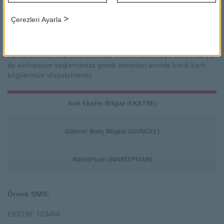
bilgi alacağınız kart numarasının son 6 hanesini yazıp 4477’ye
kısa mesaj göndererek, kredi kartınızın güncel ya da son ekstre
>
Çerezleri Ayarla
borç bilgilerine ulaşabilir, kartınızda birikmiş olan NakitPuan
miktarınızı öğrenebilirsiniz. Turkcell hatlı cep telefonunuzdan
4477’ye SMS gönderdiğinizde, cevap en kısa sürede 3310
numarasından cep telefonunuza iletilecektir. Kayıt olmanıza ya
da aktivasyon sağlamanıza gerek olmadan anında kredi kartı
bilgilerinize ulaşabilirsiniz.
Son Ekstre Bilgisi (EKSTRE)
Güncel Borç Bilgisi (GUNCEL)
NakitPuan (NAKITPUAN)
Örnek SMS:
EKSTRE 123456