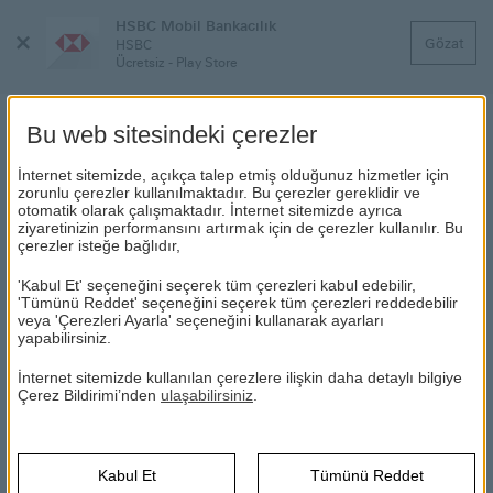
HSBC Mobil Bankacılık
Menüyü
Gözat
HSBC
Kapat
Ücretsiz - Play Store
Bu web sitesindeki çerezler
SMS Bankacılığı
İnternet sitemizde, açıkça talep etmiş olduğunuz hizmetler için
zorunlu çerezler kullanılmaktadır. Bu çerezler gereklidir ve
otomatik olarak çalışmaktadır. İnternet sitemizde ayrıca
Sen Mesajını Seç, Kredi Kart Bilgilerin Cebine
ziyaretinizin performansını artırmak için de çerezler kullanılır. Bu
Gelsin! Kredi kartınızın bilgilerini öğrenmek
çerezler isteğe bağlıdır,
için 4477'ye tek bir SMS atmanız yeterli!
'Kabul Et' seçeneğini seçerek tüm çerezleri kabul edebilir,
'Tümünü Reddet' seçeneğini seçerek tüm çerezleri reddedebilir
veya 'Çerezleri Ayarla' seçeneğini kullanarak ayarları
yapabilirsiniz.
SMS BANKACILIĞI
İnternet sitemizde kullanılan çerezlere ilişkin daha detaylı bilgiye
Çerez Bildirimi’nden
ulaşabilirsiniz
.
HSBC
Direkt Bankacılık
Dijital Bankacılık
SMS Bankacılığı
SMS Bankacılığı sayesinde Turkcell hatlı cep telefonunuzdan
Kabul Et
Tümünü Reddet
bilgi almak istediğiniz hizmetin adını ve bir boşluk bırakarak