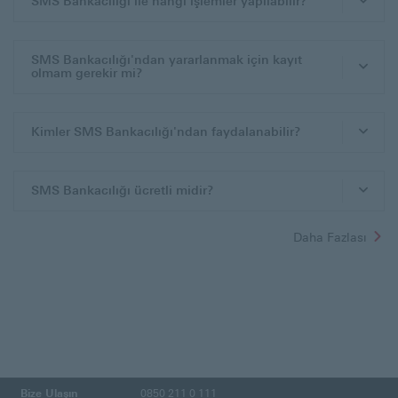
SMS Bankacılığı ile hangi işlemler yapılabilir?
SMS Bankacılığı'ndan yararlanmak için kayıt
olmam gerekir mi?
Kimler SMS Bankacılığı'ndan faydalanabilir?
SMS Bankacılığı ücretli midir?
Daha Fazlası
Bize Ulaşın
0850 211 0 111