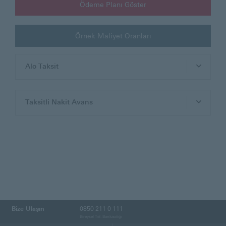
Ödeme Planı Göster
Örnek Maliyet Oranları
Alo Taksit
Taksitli Nakit Avans
Bize Ulaşın
0850 211 0 111
Bireysel Tel. Bankacılığı