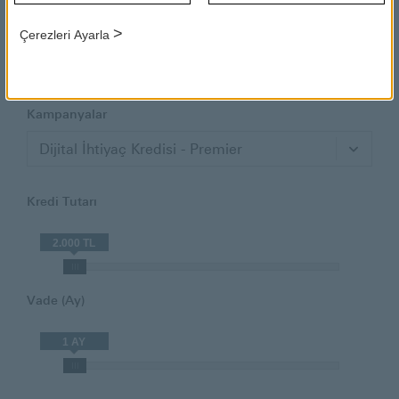
>
Çerezleri Ayarla
Ürünler
İhtiyaç Kredisi
Kampanyalar
Dijital İhtiyaç Kredisi - Premier
Kredi Tutarı
2.000 TL
Vade (Ay)
1 AY