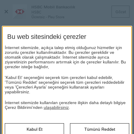
HSBC Mobil Bankacılık
Menüyü
Gözat
HSBC
Kapat
Ücretsiz - Play Store
Bu web sitesindeki çerezler
İnternet sitemizde, açıkça talep etmiş olduğunuz hizmetler için
KREDİ HESAPLAMA ARACI
zorunlu çerezler kullanılmaktadır. Bu çerezler gereklidir ve
otomatik olarak çalışmaktadır. İnternet sitemizde ayrıca
ziyaretinizin performansını artırmak için de çerezler kullanılır. Bu
çerezler isteğe bağlıdır,
HSBC
Kartlar ve Krediler
Krediler
Kredi Hesaplama Aracı
'Kabul Et' seçeneğini seçerek tüm çerezleri kabul edebilir,
Bireysel Kredi Hesaplama
'Tümünü Reddet' seçeneğini seçerek tüm çerezleri reddedebilir
veya 'Çerezleri Ayarla' seçeneğini kullanarak ayarları
Kredi Hesaplama Aracı ile almak istediğiniz kredi miktarı için
yapabilirsiniz.
farklı vade seçeneklerinde aylık ne kadar ödemeniz gerektiğini
İnternet sitemizde kullanılan çerezlere ilişkin daha detaylı bilgiye
Kredi
hesaplayabilirsiniz. Kredi masraflarını öğrenmek için hemen
Çerez Bildirimi’nden
ulaşabilirsiniz
.
masraf
tıklayın
.
öğren
için
heme
Kabul Et
Tümünü Reddet
Kredi Kampanyaları