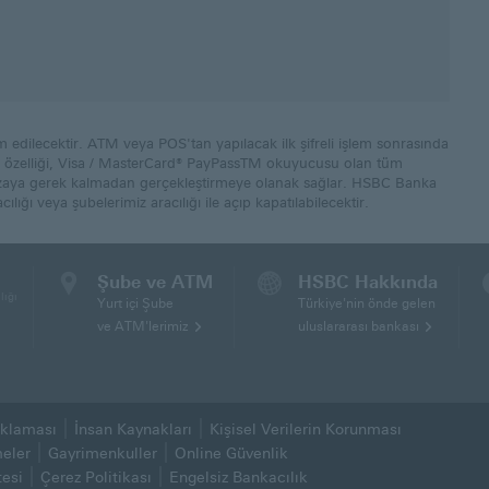
m edilecektir. ATM veya POS'tan yapılacak ilk şifreli işlem sonrasında
me özelliği, Visa / MasterCard® PayPassTM okuyucusu olan tüm
 imzaya gerek kalmadan gerçekleştirmeye olanak sağlar. HSBC Banka
ılığı veya şubelerimiz aracılığı ile açıp kapatılabilecektir.
Şube ve ATM
HSBC Hakkında
lığı
Yurt içi Şube
Türkiye'nin önde gelen
ve ATM'lerimiz
uluslararası bankası
çıklaması
İnsan Kaynakları
Kişisel Verilerin Korunması
ılacaktır)
(Bu sayfa yeni pencerede açılacaktır)
meler
Gayrimenkuller
Online Güvenlik
(Bu sayfa yeni pencerede 
esi
Çerez Politikası
Engelsiz Bankacılık