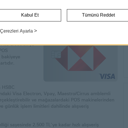
HSBC BANKA KARTI
Kabul Et
Tümünü Reddet
a Kartı
>
Çerezleri Ayarla
 diğer banka
Visa Electron ya
 POS
r bakiyeye
rtıdır.
em HSBC
ındaki Visa Electron, Vpay, Maestro/Cirrus amblemli
erçekleştirebilir ve mağazalardaki POS makinelerinden
ve günlük işlem limitleri dahilinde alışveriş
ği sayesinde 2.500 TL’ye kadar hızlı alışveriş