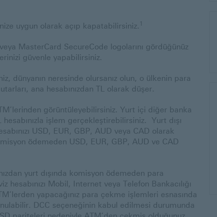
1
inize uygun olarak açıp kapatabilirsiniz.
A veya MasterCard SecureCode logolarını gördüğünüz
erinizi güvenle yapabilirsiniz.
niz, dünyanın neresinde olursanız olun, o ülkenin para
utarları, ana hesabınızdan TL olarak düşer.
M’lerinden görüntüleyebilirsiniz. Yurt içi diğer banka
esabınızla işlem gerçekleştirebilirsiniz. Yurt dışı
hesabınızı USD, EUR, GBP, AUD veya CAD olarak
n komisyon ödemeden USD, EUR, GBP, AUD ve CAD
ızdan yurt dışında komisyon ödemeden para
iz hesabınızı Mobil, Internet veya Telefon Bankacılığı
şı ATM’lerden yapacağınız para çekme işlemleri esnasında
nulabilir. DCC seçeneğinin kabul edilmesi durumunda
pariteleri nedeniyle ATM’den çekmiş olduğunuz