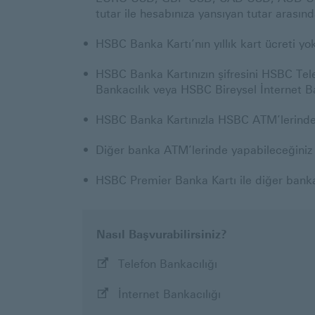
tutar ile hesabınıza yansıyan tutar arasında
HSBC Banka Kartı’nın yıllık kart ücreti yok
HSBC Banka Kartınızın şifresini HSBC Tel
Bankacılık veya HSBC Bireysel İnternet Ban
HSBC Banka Kartınızla HSBC ATM’lerinde 
Diğer banka ATM’lerinde yapabileceğiniz 
HSBC Premier Banka Kartı ile diğer banka 
Nasıl Başvurabilirsiniz?
ile
Telefon Bankacılığı
başvur
ile
İnternet Bankacılığı
başvur