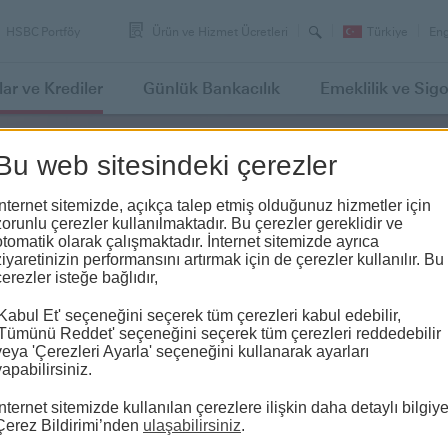
Arama
Swi
HSBC Portföy
Ürün ve Hizmet Ücretleri
Türkiye
Eng
lan
to
lar
ve Krediler
Günlük
Bankacılık
Emeklilik
ve Sigo
Bu web sitesindeki çerezler
ı
İnternet sitemizde, açıkça talep etmiş olduğunuz hizmetler için
zorunlu çerezler kullanılmaktadır. Bu çerezler gereklidir ve
otomatik olarak çalışmaktadır. İnternet sitemizde ayrıca
ziyaretinizin performansını artırmak için de çerezler kullanılır. Bu
çerezler isteğe bağlıdır,
'Kabul Et' seçeneğini seçerek tüm çerezleri kabul edebilir,
'Tümünü Reddet' seçeneğini seçerek tüm çerezleri reddedebilir
veya 'Çerezleri Ayarla' seçeneğini kullanarak ayarları
yapabilirsiniz.
İnternet sitemizde kullanılan çerezlere ilişkin daha detaylı bilgiy
Çerez Bildirimi’nden
ulaşabilirsiniz
.