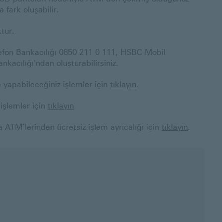
 fark oluşabilir.
tur.
efon Bankacılığı 0850 211 0 111, HSBC Mobil
kacılığı'ndan oluşturabilirsiniz.
HSBC
yapabileceğiniz işlemler için
tıklayın
.
Banka
Diğer
işlemler için
tıklayın
.
Kartınızla
banka
HSBC
ATM’lerinden ücretsiz işlem ayrıcalığı için
ATM’lerinde
tıklayın
.
ATM’lerinde
yapabileceğiniz
yapabileceğiniz
işlemler
işlemler
için
için