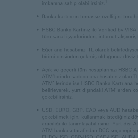
1
imkanına sahip olabilirsiniz.
Banka kartınızın temassız özelliğini tercih
HSBC Banka Kartınız ile Verified by VIS
tüm sanal işyerlerinden, internet alışverişl
Eğer ana hesabınızı TL olarak belirlediyse
birimi cinsinden çekmiş olduğunuz döviz t
Açık ve geçerli tüm hesaplarınızı HSBC AT
ATM’lerinde sadece ana hesabınız olan TL h
ATM’ lerinde ise HSBC Banka Kartı ana 
belirleyerek, yurt dışındaki ATM'lerde
çekebilirsiniz.
USD, EURO, GBP, CAD veya AUD hesabın
çekebilmek için, kullanmak istediğiniz döv
aracılığı ile tanımlayabilirsiniz. Yurt dı
ATM bankası tarafından DCC seçeneği su
EURO-USD, GBP-USD, CAD-USD, AUD-USD 