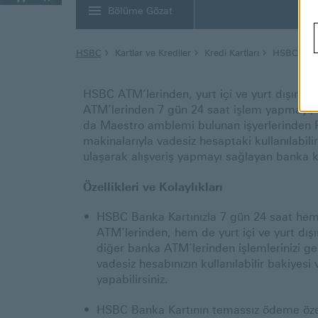
Bölüme Gözat
HSBC
Kartlar ve Krediler
Kredi Kartları
HSBC Bank
HSBC ATM’lerinden, yurt içi ve yurt dışında
ATM’lerinden 7 gün 24 saat işlem yapmayı, 
da Maestro amblemi bulunan işyerlerinden
makinalarıyla vadesiz hesaptaki kullanılabili
ulaşarak alışveriş yapmayı sağlayan banka ka
Özellikleri ve Kolaylıkları
HSBC Banka Kartınızla 7 gün 24 saat h
ATM’lerinden, hem de yurt içi ve yurt dış
diğer banka ATM’lerinden işlemlerinizi g
vadesiz hesabınızın kullanılabilir bakiyesi 
yapabilirsiniz.
HSBC Banka Kartının temassız ödeme özelli