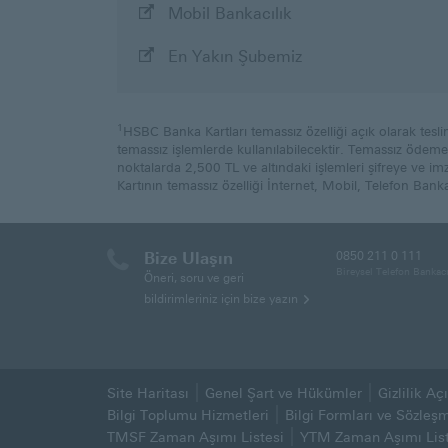
ile
Mobil Bankacılık
başvur
ile
En Yakın Şubemiz
başvur
1
HSBC Banka Kartları temassız özelliği açık olarak tesli
temassız işlemlerde kullanılabilecektir. Temassız öde
noktalarda 2,500 TL ve altındaki işlemleri şifreye ve
Kartının temassız özelliği İnternet, Mobil, Telefon Bankac
Bize Ulaşın
0850 211 0 111
Bireysel Telefon Bankacı
Öneri, soru ve geri
bildirimleriniz için bize yazın
Site Haritası
Genel Şart ve Hükümler
Gizlilik A
(Bu sayfa yeni pencerede aç
Bilgi Toplumu Hizmetleri
Bilgi Formları ve Sözleş
TMSF Zaman Aşımı Listesi
YTM Zaman Aşımı List