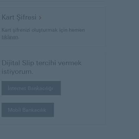
oluşturmak
(Bu
Kart Şifresi
için
sayfa
kart
Kart şifrenizi oluşturmak için hemen
hemen
yeni
(Bu
şifrenizi
tıklayın
.
tıklayın
pencerede
sayfa
oluşturmak
yeni
için
açılacaktır)
pencerede
hemen
Dijital Slip tercihi vermek
açılacaktır)
istiyorum.
(Bu
İnternet Bankacılığı
sayfa
yeni
pencerede
Mobil Bankacılık
açılacaktır)