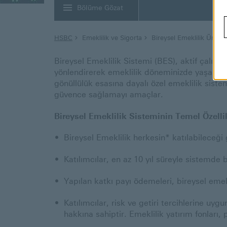
Bölüme Gözat
HSBC
Emeklilik ve Sigorta
Bireysel Emeklilik Ürünle
Bireysel Emeklilik Sistemi (BES), aktif çalışm
yönlendirerek emeklilik döneminizde yaşam sta
gönüllülük esasına dayalı özel emeklilik siste
güvence sağlamayı amaçlar.
Bireysel Emeklilik Sisteminin Temel Özellik
Bireysel Emeklilik herkesin* katılabileceği 
Katılımcılar, en az 10 yıl süreyle sistemde
Yapılan katkı payı ödemeleri, bireysel emekl
Katılımcılar, risk ve getiri tercihlerine uyg
hakkına sahiptir. Emeklilik yatırım fonları, 