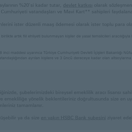
aylarının %20’si kadar tutar,
devlet katkısı
olarak sözleşmeniz
Cumhuriyeti vatandaşları ve Mavi Kart** sahipleri faydalanab
mlerini ister düzenli maaş ödemesi olarak ister toplu para ola
ikte artık fiil ehliyeti bulunmayan kişiler de yasal temsilcileri aracılığıyla
 inci maddesi uyarınca Türkiye Cumhuriyeti Devleti İçişleri Bakanlığı Nü
tandaşlığından ayrılan kişilere ve 3 üncü dereceye kadar olan altsoylarına 
ğinizde, şubelerimizdeki bireysel emeklilik aracı lisansı sahi
e emekliliğe yönelik beklentileriniz doğrultusunda size en uy
mleriniz tamamlanır.
örüşebilir ya da size
en yakın HSBC Bank şubesini
ziyaret edeb