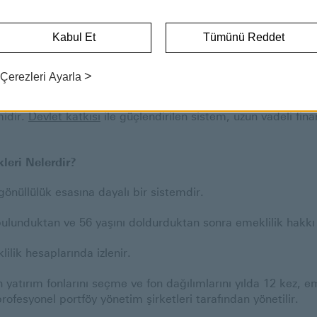
BİREYSEL EMEKLİLİK SİSTEMİ
Kabul Et
Tümünü Reddet
ri
Bireysel Emeklilik Sistemi
>
Çerezleri Ayarla
a yaşamınız süresince yaptığınız tasarrufları uzun vadeli yatı
ndartlarınızı koruyabileceğiniz bir gelir elde etmenizi sağl
midir.
Devlet katkısı
ile güçlendirilen sistem, uzun vadeli fina
leri Nelerdir?
gönüllülük esasına dayalı bir sistemdir.
 bulunduktan ve 56 yaşını doldurduktan sonra emeklilik hakkı
ilik hesaplarında izlenir.
un yatırım fonlarını seçme ve fon dağılımlarını yılda 12 kez, e
profesyonel portföy yönetim şirketleri tarafından yönetilir.