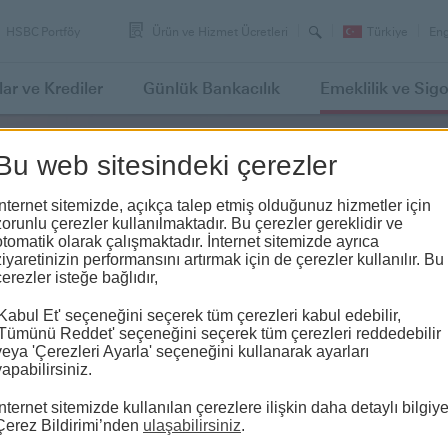
Arama
Swi
HSBC Portföy
Ürün ve Hizmet Ücretleri
Türkiye
Eng
lan
to
lar
ve Krediler
Günlük
Bankacılık
Emeklilik
ve Sigo
Bu web sitesindeki çerezler
 Sistemi
İnternet sitemizde, açıkça talep etmiş olduğunuz hizmetler için
zorunlu çerezler kullanılmaktadır. Bu çerezler gereklidir ve
otomatik olarak çalışmaktadır. İnternet sitemizde ayrıca
e hayallerinize
ziyaretinizin performansını artırmak için de çerezler kullanılır. Bu
çerezler isteğe bağlıdır,
emeklilik
şmak için
'Kabul Et' seçeneğini seçerek tüm çerezleri kabul edebilir,
'Tümünü Reddet' seçeneğini seçerek tüm çerezleri reddedebilir
nu düşünürüz.
veya 'Çerezleri Ayarla' seçeneğini kullanarak ayarları
yapabilirsiniz.
İnternet sitemizde kullanılan çerezlere ilişkin daha detaylı bilgiy
Çerez Bildirimi’nden
ulaşabilirsiniz
.