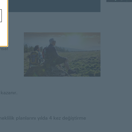
rıma
ayan,
nsal
 kazanır.
meklilik planlarını yılda 4 kez değiştirme