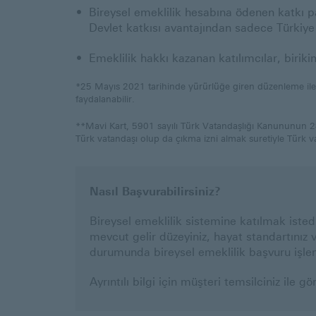
Bireysel emeklilik hesabına ödenen katkı p
Devlet katkısı avantajından sadece Türkiye 
Emeklilik hakkı kazanan katılımcılar, biriki
*25 Mayıs 2021 tarihinde yürürlüğe giren düzenleme ile birl
faydalanabilir.
**Mavi Kart, 5901 sayılı Türk Vatandaşlığı Kanununun 28
Türk vatandaşı olup da çıkma izni almak suretiyle Türk va
Nasıl Başvurabilirsiniz?
Bireysel emeklilik sistemine katılmak istedi
mevcut gelir düzeyiniz, hayat standartınız v
durumunda bireysel emeklilik başvuru işle
Ayrıntılı bilgi için müşteri temsilciniz ile g