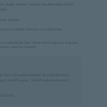
e bağlı devlet katkısı hesabınızda birikir.
ilir.
rak alabilir.
 bireysel emeklilik sisteminin avantajlarından
fus ve Vatandaşlık İşleri Genel Müdürlüğünce, doğumla
verilen resmi bir belgedir.
bi olan bireysel müşteri temsilcilerimiz,
gun teklifi sunar. Teklifi kabul etmeniz
ilirsiniz.