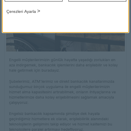
>
Çerezleri Ayarla
Engelli müşterilerimizin günlük hayatta yaşadığı zorlukları en
aza indirgemek, bankacılık işlemlerini daha erişilebilir ve kolay
hale getirmek için buradayız.
Şubelerimiz, ATM’lerimiz ve direkt bankacılık kanallarımızda
sunduğumuz birçok uygulama ile engelli müşterilerimizin
hizmet alma kapasitesini artırabilmek, onların ihtiyaçlarına ve
hizmetlerimize daha kolay erişebilmesini sağlamak amacıyla
çalışıyoruz.
Engelsiz bankacılık kapsamında şimdiye dek hayata
geçirdiğimiz hizmetlere ek olarak, erişilebilirlik alanındaki
teknolojilerin gelişimini takip ediyor ve hizmet kalitemizi bu
teknolojilere paralel artırmayı hedefliyoruz.