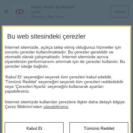
HSBC Mobil Bankacılık
Menüyü
Gözat
HSBC
Kapat
Ücretsiz - Play Store
Bu web sitesindeki çerezler
İnternet sitemizde, açıkça talep etmiş olduğunuz hizmetler için
ENGELSİZ BANKACILIK
zorunlu çerezler kullanılmaktadır. Bu çerezler gereklidir ve
otomatik olarak çalışmaktadır. İnternet sitemizde ayrıca
ziyaretinizin performansını artırmak için de çerezler kullanılır. Bu
çerezler isteğe bağlıdır,
HSBC
HSBC
Engelsiz Bankacılık
Erişilebilir bankacılık deneyimi arayanlara #DünyamızAçık
'Kabul Et' seçeneğini seçerek tüm çerezleri kabul edebilir,
'Tümünü Reddet' seçeneğini seçerek tüm çerezleri reddedebilir
veya 'Çerezleri Ayarla' seçeneğini kullanarak ayarları
yapabilirsiniz.
İnternet sitemizde kullanılan çerezlere ilişkin daha detaylı bilgiye
Çerez Bildirimi’nden
ulaşabilirsiniz
.
Kabul Et
Tümünü Reddet