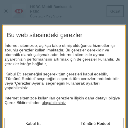
HSBC Mobil Bankacılık
Menüyü
Gözat
HSBC
Kapat
Ücretsiz - Play Store
Bu web sitesindeki çerezler
Vergi Tahsilatları
İnternet sitemizde, açıkça talep etmiş olduğunuz hizmetler için
zorunlu çerezler kullanılmaktadır. Bu çerezler gereklidir ve
otomatik olarak çalışmaktadır. İnternet sitemizde ayrıca
Vergilerinizi zahmetsizce ödeyin!
ziyaretinizin performansını artırmak için de çerezler kullanılır. Bu
çerezler isteğe bağlıdır,
'Kabul Et' seçeneğini seçerek tüm çerezleri kabul edebilir,
VERGİ TAHSİLATLARI
'Tümünü Reddet' seçeneğini seçerek tüm çerezleri reddedebilir
veya 'Çerezleri Ayarla' seçeneğini kullanarak ayarları
yapabilirsiniz.
HSBC
Günlük Bankacılık
Ödemeler
Vergi Tahsilatları
İnternet sitemizde kullanılan çerezlere ilişkin daha detaylı bilgiye
Çerez Bildirimi’nden
ulaşabilirsiniz
.
Kabul Et
Tümünü Reddet