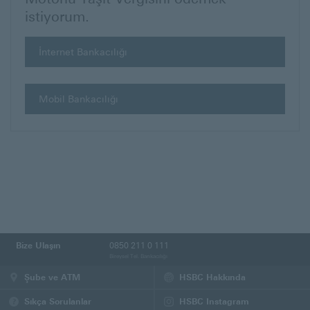
istiyorum.
(Bu
İnternet Bankacılığı
sayfa
yeni
pencerede
Mobil Bankacılığı
açılacaktır)
Bize Ulaşın
0850 211 0 111
Bireysel Tel. Bankacılığı
Şube ve ATM
HSBC Hakkında
Sıkça Sorulanlar
HSBC Instagram