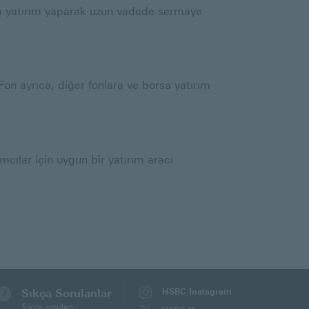
rına yatırım yaparak uzun vadede sermaye
Fon ayrıca, diğer fonlara ve borsa yatırım
mcılar için uygun bir yatırım aracı
Sıkça Sorulanlar
HSBC Instagram
(Bu
Sıkça sorulan