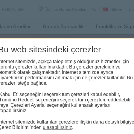
Arama
Swi
HSBC Portföy
Ürün ve Hizmet Ücretleri
Türkiye
Eng
lan
to
lar
ve Krediler
Günlük
Bankacılık
Emeklilik
ve Sigo
Bu web sitesindeki çerezler
İnternet sitemizde, açıkça talep etmiş olduğunuz hizmetler için
zorunlu çerezler kullanılmaktadır. Bu çerezler gereklidir ve
otomatik olarak çalışmaktadır. İnternet sitemizde ayrıca
nin yanı sıra
ziyaretinizin performansını artırmak için de çerezler kullanılır. Bu
çerezler isteğe bağlıdır,
e seçilen hisse
r.
'Kabul Et' seçeneğini seçerek tüm çerezleri kabul edebilir,
'Tümünü Reddet' seçeneğini seçerek tüm çerezleri reddedebilir
veya 'Çerezleri Ayarla' seçeneğini kullanarak ayarları
yapabilirsiniz.
İnternet sitemizde kullanılan çerezlere ilişkin daha detaylı bilgiy
Çerez Bildirimi’nden
ulaşabilirsiniz
.