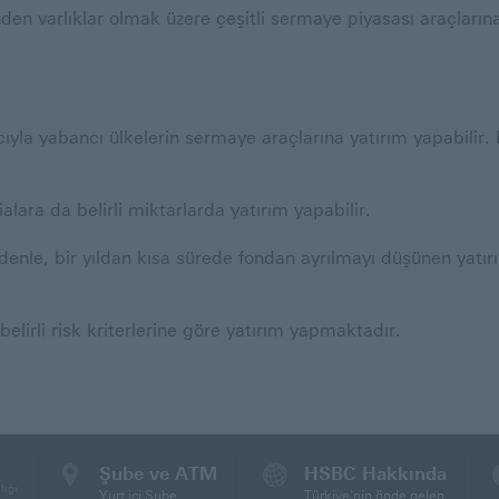
sinden varlıklar olmak üzere çeşitli sermaye piyasası araçla
ıyla yabancı ülkelerin sermaye araçlarına yatırım yapabilir. 
ialara da belirli miktarlarda yatırım yapabilir.
denle, bir yıldan kısa sürede fondan ayrılmayı düşünen yatırı
 belirli risk kriterlerine göre yatırım yapmaktadır.
Şube ve ATM
HSBC Hakkında
lığı
Yurt içi Şube
Türkiye'nin önde gelen