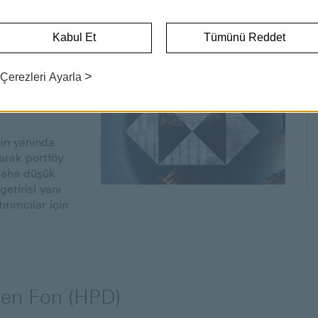
DEĞİŞKEN FONLAR
Kabul Et
Tümünü Reddet
onlar
>
Çerezleri Ayarla
) Fon
nin yanında
arak portföy
 daha düşük
getirisi yanı
rımcılar için
ken Fon (HPD)