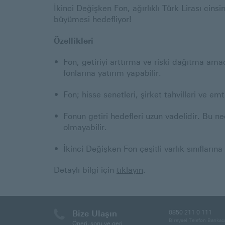
bilgi
İkinci Değişken Fon, ağırlıklı Türk Lirası cin
için
büyümesi hedefliyor!
Özellikleri
Fon, getiriyi arttırma ve riski dağıtma amac
fonlarına yatırım yapabilir.
Fon; hisse senetleri, şirket tahvilleri ve emt
Fonun getiri hedefleri uzun vadelidir. Bu ne
olmayabilir.
İkinci Değişken Fon çeşitli varlık sınıflarına
HSBC
Detaylı bilgi için
tıklayın
.
Portföy
İkinci
Değişken
Bize Ulaşın
Fon
0850 211 0 111
Bireysel Telefon Bankacı
Öneri, soru ve geri
(HPD)