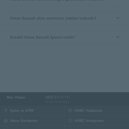
Hisse Senedi alım satımının riskleri nelerdir?
Kredili Hisse Senedi İşlemi nedir?
Bize Ulaşın
0850 211 0 111
Bireysel Tel. Bankacılığı
Şube ve ATM
HSBC Hakkında
Sıkça Sorulanlar
HSBC Instagram
(Bu