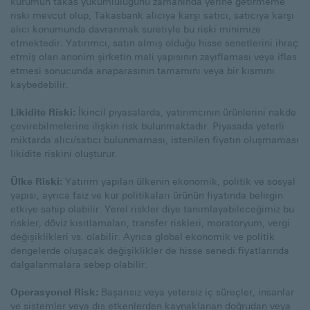
kurumun takas yükümlülüğünü zamanında yerine getirmeme
riski mevcut olup, Takasbank alıcıya karşı satıcı, satıcıya karşı
alıcı konumunda davranmak suretiyle bu riski minimize
etmektedir. Yatırımcı, satın almış olduğu hisse senetlerini ihraç
etmiş olan anonim şirketin mali yapısının zayıflaması veya iflas
etmesi sonucunda anaparasının tamamını veya bir kısmını
kaybedebilir.
Likidite Riski:
İkincil piyasalarda, yatırımcının ürünlerini nakde
çevirebilmelerine ilişkin risk bulunmaktadır. Piyasada yeterli
miktarda alıcı/satıcı bulunmaması, istenilen fiyatın oluşmaması
likidite riskini oluşturur.
Ülke Riski:
Yatırım yapılan ülkenin ekonomik, politik ve sosyal
yapısı, ayrıca faiz ve kur politikaları ürünün fiyatında belirgin
etkiye sahip olabilir. Yerel riskler diye tanımlayabileceğimiz bu
riskler, döviz kısıtlamaları, transfer riskleri, moratoryum, vergi
değişiklikleri vs. olabilir. Ayrıca global ekonomik ve politik
dengelerde oluşacak değişiklikler de hisse senedi fiyatlarında
dalgalanmalara sebep olabilir.
Operasyonel Risk:
Başarısız veya yetersiz iç süreçler, insanlar
ve sistemler veya dış etkenlerden kaynaklanan doğrudan veya