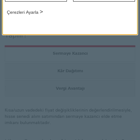
sermayesine katılım payını temsil eden kıymetli evraktır. Hisse
senedine yatırım yapılması Borsa İstanbul’da işlem gören
>
Çerezleri Ayarla
anonim şirketlere ortak olmayı ifade etmektedir.
Hisse Senedi İşlemlerine Neden Yatırım
Yapılır?
Sermaye Kazancı
Kâr Dağıtımı
Vergi Avantajı
Kısa/uzun vadedeki fiyat değişikliklerinin değerlendirilmesiyle,
hisse senedi alım satımından sermaye kazancı elde etme
imkanı bulunmaktadır.