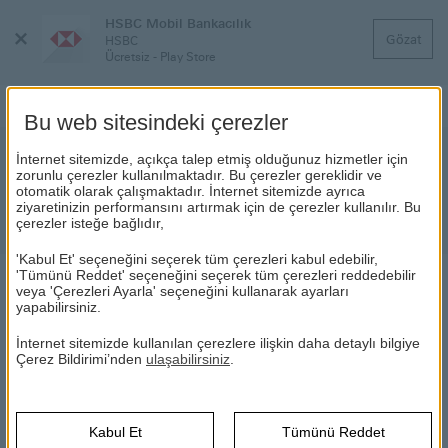
HSBC Mobil Bankacılık
Menüyü
Gözat
HSBC
Kapat
Ücretsiz - Play Store
Bu web sitesindeki çerezler
Hisse Senedi
İnternet sitemizde, açıkça talep etmiş olduğunuz hizmetler için
zorunlu çerezler kullanılmaktadır. Bu çerezler gereklidir ve
otomatik olarak çalışmaktadır. İnternet sitemizde ayrıca
HSBC ile hisse senetleri piyasası yanı
ziyaretinizin performansını artırmak için de çerezler kullanılır. Bu
başınızda!
çerezler isteğe bağlıdır,
'Kabul Et' seçeneğini seçerek tüm çerezleri kabul edebilir,
'Tümünü Reddet' seçeneğini seçerek tüm çerezleri reddedebilir
veya 'Çerezleri Ayarla' seçeneğini kullanarak ayarları
HİSSE SENEDİ
yapabilirsiniz.
İnternet sitemizde kullanılan çerezlere ilişkin daha detaylı bilgiye
HSBC
Yatırım Ürünleri
Hisse Senedi
Hisse Senedi
Çerez Bildirimi’nden
ulaşabilirsiniz
.
Hisse Senedi Nedir?
Kabul Et
Tümünü Reddet
Hisse senedi anonim şirketler tarafından ihraç edilen ve şirket