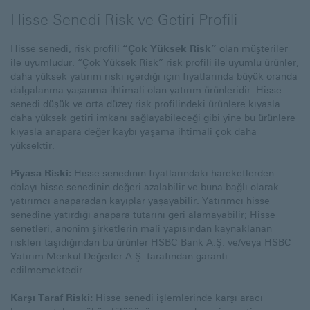
Hisse Senedi Risk ve Getiri Profili
Hisse senedi, risk profili
“Çok Yüksek Risk”
olan müşteriler
ile uyumludur. “Çok Yüksek Risk” risk profili ile uyumlu ürünler,
daha yüksek yatırım riski içerdiği için fiyatlarında büyük oranda
dalgalanma yaşanma ihtimali olan yatırım ürünleridir. Hisse
senedi düşük ve orta düzey risk profilindeki ürünlere kıyasla
daha yüksek getiri imkanı sağlayabileceği gibi yine bu ürünlere
kıyasla anapara değer kaybı yaşama ihtimali çok daha
yüksektir.
Piyasa Riski:
Hisse senedinin fiyatlarındaki hareketlerden
dolayı hisse senedinin değeri azalabilir ve buna bağlı olarak
yatırımcı anaparadan kayıplar yaşayabilir. Yatırımcı hisse
senedine yatırdığı anapara tutarını geri alamayabilir; Hisse
senetleri, anonim şirketlerin mali yapısından kaynaklanan
riskleri taşıdığından bu ürünler HSBC Bank A.Ş. ve/veya HSBC
Yatırım Menkul Değerler A.Ş. tarafından garanti
edilmemektedir.
Karşı Taraf Riski:
Hisse senedi işlemlerinde karşı aracı