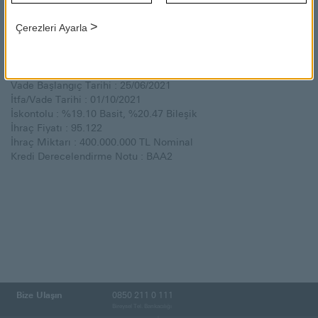
400.000.000 Türk Lirası (TL) nominal bono satışını
gerçekleştirecektir.
>
Çerezleri Ayarla
İhraca ilişkin detaylı bilgileri aşağıda bulabilirsiniz.
Talep Toplama Tarihi : 24/06/2021
Vade Başlangıç Tarihi : 25/06/2021
İtfa/Vade Tarihi : 01/10/2021
İskontolu : %19.10 Basit, %20.47 Bileşik
İhraç Fiyatı : 95.122
İhraç Miktarı : 400.000.000 TL Nominal
Kredi Derecelendirme Notu : BAA2
Bize Ulaşın
0850 211 0 111
Bireysel Tel. Bankacılığı