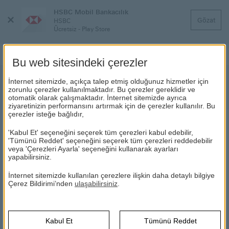
HSBC Mobil Bankacılık
Menüyü
Gözat
HSBC
Kapat
Ücretsiz - Play Store
Bu web sitesindeki çerezler
HSBC Bank A.Ş. Bono İhracı
İnternet sitemizde, açıkça talep etmiş olduğunuz hizmetler için
zorunlu çerezler kullanılmaktadır. Bu çerezler gereklidir ve
Hakkında Bilgilendirme
otomatik olarak çalışmaktadır. İnternet sitemizde ayrıca
ziyaretinizin performansını artırmak için de çerezler kullanılır. Bu
çerezler isteğe bağlıdır,
HABERLER
'Kabul Et' seçeneğini seçerek tüm çerezleri kabul edebilir,
'Tümünü Reddet' seçeneğini seçerek tüm çerezleri reddedebilir
veya 'Çerezleri Ayarla' seçeneğini kullanarak ayarları
yapabilirsiniz.
23.06.2021
İnternet sitemizde kullanılan çerezlere ilişkin daha detaylı bilgiye
HSBC Bank A.Ş.; Sermaye Piyasası Kurulu'nun 24 Eylül 2020
Çerez Bildirimi’nden
ulaşabilirsiniz
.
tarihli ve 60/1196 sayılı kararı kapsamında, HSBC Yatırım
Menkul Değerler A.Ş. aracılığı ile 25/06/2021 tarihinde Türkiye
sınırları dahilinde (yurt içinde), halka arz edilmeksizin kurumsal
nitelikli yatırımcılara %19.10 basit faiz ile 01/10/2021 vadeli
Kabul Et
Tümünü Reddet