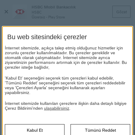
HSBC Mobil Bankacılık
Menüyü
Gözat
HSBC
Kapat
Ücretsiz - Play Store
Bu web sitesindeki çerezler
HSBC Bank A.Ş. Bono İhracı
İnternet sitemizde, açıkça talep etmiş olduğunuz hizmetler için
zorunlu çerezler kullanılmaktadır. Bu çerezler gereklidir ve
Hakkında Bilgilendirme
otomatik olarak çalışmaktadır. İnternet sitemizde ayrıca
ziyaretinizin performansını artırmak için de çerezler kullanılır. Bu
çerezler isteğe bağlıdır,
HABERLER
'Kabul Et' seçeneğini seçerek tüm çerezleri kabul edebilir,
'Tümünü Reddet' seçeneğini seçerek tüm çerezleri reddedebilir
veya 'Çerezleri Ayarla' seçeneğini kullanarak ayarları
yapabilirsiniz.
03.12.2021
İnternet sitemizde kullanılan çerezlere ilişkin daha detaylı bilgiye
HSBC Bank A.Ş.; Sermaye Piyasası Kurulu'nun 23 Eylül 2021
Çerez Bildirimi’nden
ulaşabilirsiniz
.
tarihli ve 49/1401 sayılı kararı kapsamında, HSBC Yatırım
Menkul Değerler A.Ş. aracılığı ile 7/12/2021 tarihinde Türkiye
sınırları dahilinde (yurt içinde), halka arz edilmeksizin kurumsal
nitelikli yatırımcılara %16.50 basit faiz ile 9/3/2022 vadeli
Kabul Et
Tümünü Reddet