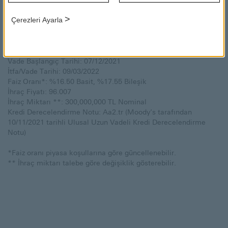
300,000,000 Türk Lirası (TL) nominal bono satışını
gerçekleştirecektir.
>
Çerezleri Ayarla
İhraca ilişkin detaylı bilgileri aşağıda bulabilirsiniz.
Talep Toplama Tarihi: 06/12/2021
Vade Başlangıç Tarihi: 07/12/2021
İtfa/Vade Tarihi: 09/03/2022
Faiz Oranı*: %16.50 Basit, %17.55 Bileşik
İhraç Fiyatı: 96.007
İhraç Miktarı **: 300,000,000 TL Nominal
Kredi Derecelendirme Notu: Aa2.tr (Moody’s tarafından
10/11/2021 tarihli Ulusal Uzun Vadeli Kredi Derecelendirme
Notu)
*Faiz oranı piyasa koşullarına göre güncellenebilir.
** İhraç miktarı talebe göre değişiklik gösterebilir.