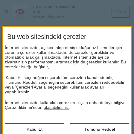
HSBC Mobil Bankacılık
Menüyü
Gözat
HSBC
Kapat
Ücretsiz - Play Store
Bu web sitesindeki çerezler
HSBC Bank A.Ş. Bono İtfası Hakkında
İnternet sitemizde, açıkça talep etmiş olduğunuz hizmetler için
zorunlu çerezler kullanılmaktadır. Bu çerezler gereklidir ve
Bilgilendirme
otomatik olarak çalışmaktadır. İnternet sitemizde ayrıca
ziyaretinizin performansını artırmak için de çerezler kullanılır. Bu
çerezler isteğe bağlıdır,
HABERLER
'Kabul Et' seçeneğini seçerek tüm çerezleri kabul edebilir,
'Tümünü Reddet' seçeneğini seçerek tüm çerezleri reddedebilir
veya 'Çerezleri Ayarla' seçeneğini kullanarak ayarları
yapabilirsiniz.
07.12.2021
İnternet sitemizde kullanılan çerezlere ilişkin daha detaylı bilgiye
Bankamızca, 01.10.2021 tarihinde nitelikli yatırımcılara ihracı
Çerez Bildirimi’nden
ulaşabilirsiniz
.
gerçekleştirilen 67 gün vadeli, TRFHSBCA2112 ISIN Kodlu,
300.000.000 TL nominal değerindeki finansman bonosunun
bugün itibariyle vadesi gelmiş olup, itfa işlemi
gerçekleştirilmiştir.
Kabul Et
Tümünü Reddet