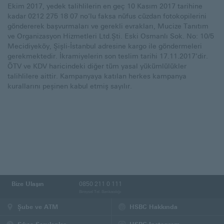
Ekim 2017, yedek talihlilerin en geç 10 Kasım 2017 tarihine
kadar 0212 275 18 07 no’lu faksa nüfus cüzdan fotokopilerini
göndererek başvurmaları ve gerekli evrakları, Mucize Tanıtım
ve Organizasyon Hizmetleri Ltd.Şti. Eski Osmanlı Sok. No: 10/5
Mecidiyeköy, Şişli-İstanbul adresine kargo ile göndermeleri
gerekmektedir. İkramiyelerin son teslim tarihi 17.11.2017’dir.
ÖTV ve KDV haricindeki diğer tüm yasal yükümlülükler
talihlilere aittir. Kampanyaya katılan herkes kampanya
kurallarını peşinen kabul etmiş sayılır.
Bize Ulaşın
0850 211 0 111
Bireysel Tel. Bankacılığı
Şube ve ATM
HSBC Hakkında