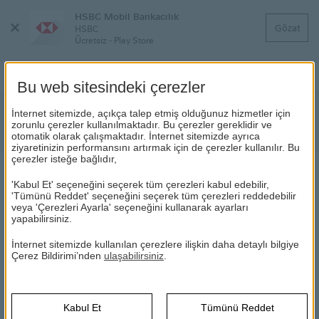
HSBC Mobil Bankacılık
Menüyü
Gözat
HSBC
Kapat
Ücretsiz - Play Store
Bu web sitesindeki çerezler
iPhone7, iPad Pro ve Apple TV
İnternet sitemizde, açıkça talep etmiş olduğunuz hizmetler için
zorunlu çerezler kullanılmaktadır. Bu çerezler gereklidir ve
kazananlar Belli Oldu!
otomatik olarak çalışmaktadır. İnternet sitemizde ayrıca
ziyaretinizin performansını artırmak için de çerezler kullanılır. Bu
çerezler isteğe bağlıdır,
HABERLER
'Kabul Et' seçeneğini seçerek tüm çerezleri kabul edebilir,
'Tümünü Reddet' seçeneğini seçerek tüm çerezleri reddedebilir
veya 'Çerezleri Ayarla' seçeneğini kullanarak ayarları
yapabilirsiniz.
12.10.2017
İnternet sitemizde kullanılan çerezlere ilişkin daha detaylı bilgiye
01 Temmuz – 30 Eylül 2017 tarihleri arasında para transferi ya
Çerez Bildirimi’nden
ulaşabilirsiniz
.
da kredi kartı ödemelerini Bireysel İnternet Bankacılığı’ndan
veya Mobil Bankacılık uygulamalarından gerçekleştiren
müşterilerimiz arasında yapılan çekiliş sonucunda; iPhone 7,
İpad Pro ve Apple TV kazanan asil ve yedek talihlilerin isimleri
Kabul Et
Tümünü Reddet
(Bu