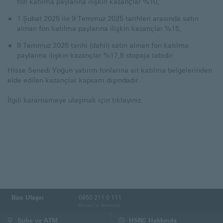
fon katılma paylarına ilişkin kazançlar %10,
1 Şubat 2025 ile 9 Temmuz 2025 tarihleri arasında satın
alınan fon katılma paylarına ilişkin kazançlar %15,
9 Temmuz 2025 tarihi (dahil) satın alınan fon katılma
paylarına ilişkin kazançlar %17,5 stopaja tabidir.
Hisse Senedi Yoğun yatırım fonlarına ait katılma belgelerinden
elde edilen kazançlar kapsam dışındadır.
İlgili kararnameye ulaşmak için
tıklayınız
.
Bize Ulaşın
0850 211 0 111
Bireysel Tel. Bankacılığı
Şube ve ATM
HSBC Hakkında