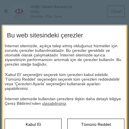
HSBC Mobil Bankacılık
Menüyü
Gözat
HSBC
Kapat
Ücretsiz - Play Store
Bu web sitesindeki çerezler
Yatırım ve Döviz Fonlarına İlişkin
İnternet sitemizde, açıkça talep etmiş olduğunuz hizmetler için
zorunlu çerezler kullanılmaktadır. Bu çerezler gereklidir ve
Stopaj Oranları Hk. / 09.07.2025
otomatik olarak çalışmaktadır. İnternet sitemizde ayrıca
ziyaretinizin performansını artırmak için de çerezler kullanılır. Bu
çerezler isteğe bağlıdır,
HABERLER
'Kabul Et' seçeneğini seçerek tüm çerezleri kabul edebilir,
'Tümünü Reddet' seçeneğini seçerek tüm çerezleri reddedebilir
veya 'Çerezleri Ayarla' seçeneğini kullanarak ayarları
yapabilirsiniz.
09.07.2025
İnternet sitemizde kullanılan çerezlere ilişkin daha detaylı bilgiye
09/07/2025 tarihli ve 32951 sayılı Resmi Gazete'de yayımlanan
Çerez Bildirimi’nden
ulaşabilirsiniz
.
10041 sayılı Cumhurbaşkanı Kararı ile Türk Lirası ve Döviz
cinsinden yatırım fonlarına ilişkin daha önce indirimli olarak
belirlenen stopaj oranlarında değişiklik yapılmıştır.
Kabul Et
Tümünü Reddet