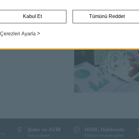
SÜRDÜRÜLEBİLİRLİK
Kabul Et
Tümünü Reddet
>
Çerezleri Ayarla
Sürdürülebilirlik
Şube ve ATM
HSBC Hakkında
lığı
Yurt içi Şube
Türkiye'nin önde gelen