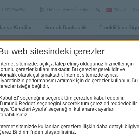
Arama
Swi
HSBC Portföy
Ürün ve Hizmet Ücretleri
Türkiye
Eng
lan
to
lar
ve Krediler
Günlük
Bankacılık
Emeklilik
ve Sigo
Bu web sitesindeki çerezler
İnternet sitemizde, açıkça talep etmiş olduğunuz hizmetler için
zorunlu çerezler kullanılmaktadır. Bu çerezler gereklidir ve
otomatik olarak çalışmaktadır. İnternet sitemizde ayrıca
ziyaretinizin performansını artırmak için de çerezler kullanılır. Bu
çerezler isteğe bağlıdır,
'Kabul Et' seçeneğini seçerek tüm çerezleri kabul edebilir,
'Tümünü Reddet' seçeneğini seçerek tüm çerezleri reddedebilir
veya 'Çerezleri Ayarla' seçeneğini kullanarak ayarları
yapabilirsiniz.
İnternet sitemizde kullanılan çerezlere ilişkin daha detaylı bilgiy
Çerez Bildirimi’nden
ulaşabilirsiniz
.