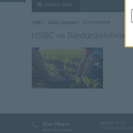
Bölüme Gözat
HSBC
HSBC Hakkında
Sürdürülebilirlik
HSBC ve Sürdürülebilirlik
Bize Ulaşın
0850 211 0 111
Bireysel Telefon Bankacı
Öneri, soru ve geri