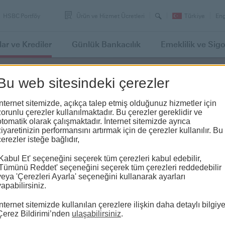
Arama
Swi
HSBC Portföy
Ürün ve Hizmet Ücretleri
Türkiye
Eng
lan
to
lar
ve Krediler
Günlük
Bankacılık
Emeklilik
ve Sigo
Bu web sitesindeki çerezler
di Kartına
İnternet sitemizde, açıkça talep etmiş olduğunuz hizmetler için
zorunlu çerezler kullanılmaktadır. Bu çerezler gereklidir ve
otomatik olarak çalışmaktadır. İnternet sitemizde ayrıca
ziyaretinizin performansını artırmak için de çerezler kullanılır. Bu
şin
çerezler isteğe bağlıdır,
'Kabul Et' seçeneğini seçerek tüm çerezleri kabul edebilir,
'Tümünü Reddet' seçeneğini seçerek tüm çerezleri reddedebilir
veya 'Çerezleri Ayarla' seçeneğini kullanarak ayarları
yapabilirsiniz.
İnternet sitemizde kullanılan çerezlere ilişkin daha detaylı bilgiy
Çerez Bildirimi’nden
ulaşabilirsiniz
.