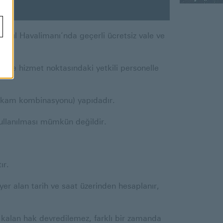
anbul Havalimanı’nda geçerli ücretsiz vale ve
ale hizmet noktasındaki yetkili personelle
rakam kombinasyonu) yapıdadır.
kullanılması mümkün değildir.
ır.
yer alan tarih ve saat üzerinden hesaplanır,
kalan hak devredilemez, farklı bir zamanda