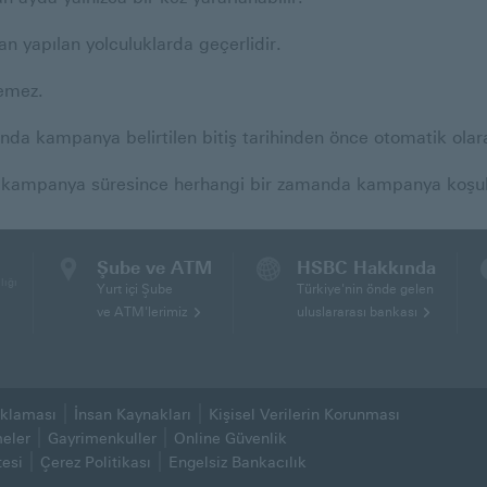
 yapılan yolculuklarda geçerlidir.
lemez.
nda kampanya belirtilen bitiş tarihinden önce otomatik olara
kampanya süresince herhangi bir zamanda kampanya koşullar
Şube ve ATM
HSBC Hakkında
lığı
Yurt içi Şube
Türkiye'nin önde gelen
ve ATM'lerimiz
uluslararası bankası
çıklaması
İnsan Kaynakları
Kişisel Verilerin Korunması
ılacaktır)
(Bu sayfa yeni pencerede açılacaktır)
meler
Gayrimenkuller
Online Güvenlik
(Bu sayfa yeni pencerede 
esi
Çerez Politikası
Engelsiz Bankacılık