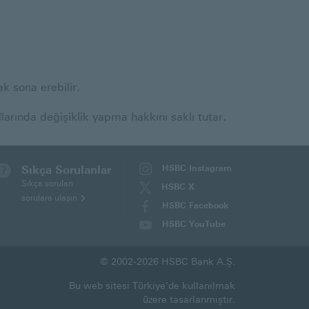
k sona erebilir.
ında değişiklik yapma hakkını saklı tutar.
Sıkça Sorulanlar
HSBC Instagram
(Bu
Sıkça sorulan
HSBC X
sayfa
sorulara ulaşın
(Bu
HSBC Facebook
yeni
sayfa
(Bu
HSBC YouTube
pencerede
yeni
sayfa
(Bu
açılacaktır)
pencerede
yeni
sayfa
açılacaktır)
© 2002-2026 HSBC Bank A.Ş.
pencerede
yeni
açılacaktır)
pencerede
Bu web sitesi Türkiye’de kullanılmak
açılacaktır)
açılacaktır)
üzere tasarlanmıştır.