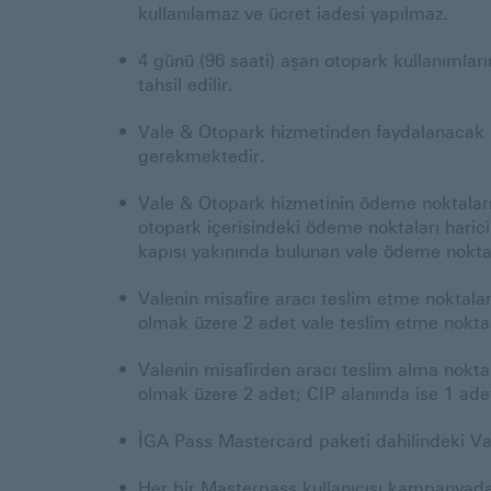
kullanılamaz ve ücret iadesi yapılmaz.
4 günü (96 saati) aşan otopark kullanımlar
tahsil edilir.
Vale & Otopark hizmetinden faydalanacak ü
gerekmektedir.
Vale & Otopark hizmetinin ödeme noktaları; 
otopark içerisindeki ödeme noktaları haricin
kapısı yakınında bulunan vale ödeme noktal
Valenin misafire aracı teslim etme noktaları:
olmak üzere 2 adet vale teslim etme nokt
Valenin misafirden aracı teslim alma noktalar
olmak üzere 2 adet; CIP alanında ise 1 ad
İGA Pass Mastercard paketi dahilindeki Vale
Her bir Masterpass kullanıcısı kampanyadan