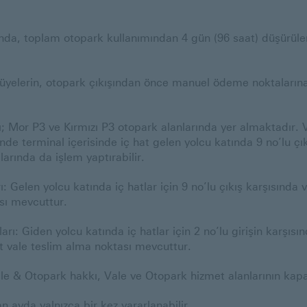
ında, toplam otopark kullanımından 4 gün (96 saat) düşürüle
yelerin, otopark çıkışından önce manuel ödeme noktalarına
Mor P3 ve Kırmızı P3 otopark alanlarında yer almaktadır. Va
de terminal içerisinde iç hat gelen yolcu katında 9 no’lu çık
arında da işlem yaptırabilir.
 Gelen yolcu katında iç hatlar için 9 no’lu çıkış karşısında ve
ası mevcuttur.
ı: Giden yolcu katında iç hatlar için 2 no’lu girişin karşısınd
et vale teslim alma noktası mevcuttur.
 & Otopark hakkı, Vale ve Otopark hizmet alanlarının kapasite
 ayda yalnızca bir kez yararlanabilir.