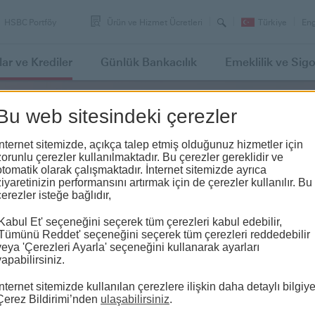
Arama
Swi
HSBC Portföy
Ürün ve Hizmet Ücretleri
Türkiye
Eng
lan
to
lar
ve Krediler
Günlük
Bankacılık
Emeklilik
ve Sigo
Bu web sitesindeki çerezler
anı’nda
İnternet sitemizde, açıkça talep etmiş olduğunuz hizmetler için
zorunlu çerezler kullanılmaktadır. Bu çerezler gereklidir ve
Otopark ve
otomatik olarak çalışmaktadır. İnternet sitemizde ayrıca
ziyaretinizin performansını artırmak için de çerezler kullanılır. Bu
çerezler isteğe bağlıdır,
'Kabul Et' seçeneğini seçerek tüm çerezleri kabul edebilir,
'Tümünü Reddet' seçeneğini seçerek tüm çerezleri reddedebilir
veya 'Çerezleri Ayarla' seçeneğini kullanarak ayarları
yapabilirsiniz.
İnternet sitemizde kullanılan çerezlere ilişkin daha detaylı bilgiy
Çerez Bildirimi’nden
ulaşabilirsiniz
.