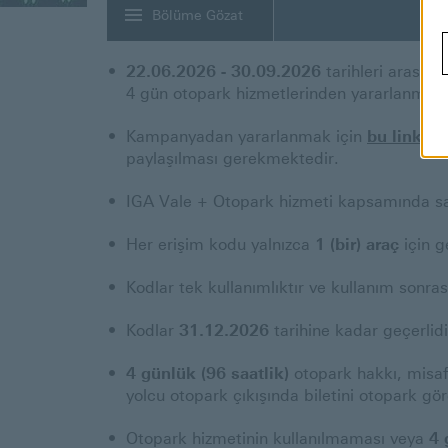
Bölüme Gözat
22.06.2026 - 30.09.2026
tarihleri arasın
4 gün otopark hizmetlerinden yararlanmak i
Kampanyadan yararlanmak için
bu linkte
b
paylaşılması gerekmektedir.
IGA Vale + Otopark hizmeti kapsamında sağ
Her erişim kodu yalnızca
1 (bir) araç
için g
Kodlar tek kullanımlıktır ve kullanım sonras
Kodlar
31.12.2026
tarihine kadar geçerlid
4 günlük (96 saatlik)
otopark hakkı, misafi
yolcu otopark çıkışında biletini otopark gö
Otopark hizmetinin kullanılmaması veya
4 