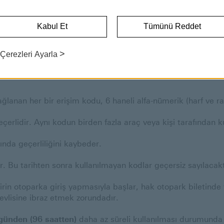
GÜNCEL KAMPANYALAR
Kabul Et
Tümünü Reddet
da Türkiye’de basılmış HSBC Premier kredi kartı sahipleri İst
çin kampanyaya katılabilir.
>
Çerezleri Ayarla
ulunan ilgili kampanya sayfasından kupon kodu alınması ve v
lanan her bir erişim kodu, 6 haneli alfa-nümerik (harf ve 
eçerlidir. Aynı kodun birden fazla araç veya kişi tarafından 
ında geçerliliğini kaybeder.
ir. Bu tarihten sonra kullanılmayan kodlar geçersiz sayılacakt
rin otoparka giriş yapmasıyla başlar, hak otopark biletinde 
revlisine ibraz etmek zorundadır.
günden (96 saatten)
daha az süreli kullanılması durumunda 