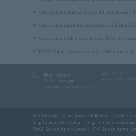
Kampanya yalnızca İstanbul Havalimanı’ndan
Kampanya diğer kampanyalar ile birleştiri
Kampanya stoklarla sınırlıdır. Kota dolduğu
TAYA Yolcu Hizmetleri A.Ş ve Mastercard, 
Bize Ulaşın
0850 211 0 111
Bireysel Telefon Bankacı
Öneri, soru ve geri
bildirimleriniz için bize yazın
Site Haritası
Genel Şart ve Hükümler
Gizlilik A
(Bu sayfa yeni pencerede aç
Bilgi Toplumu Hizmetleri
Bilgi Formları ve Sözleş
TMSF Zaman Aşımı Listesi
YTM Zaman Aşımı List