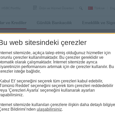
Arama
Swi
HSBC Portföy
Ürün ve Hizmet Ücretleri
Türkiye
Eng
lan
to
lar
ve Krediler
Günlük
Bankacılık
Emeklilik
ve Sigo
Bu web sitesindeki çerezler
İnternet sitemizde, açıkça talep etmiş olduğunuz hizmetler için
zorunlu çerezler kullanılmaktadır. Bu çerezler gereklidir ve
otomatik olarak çalışmaktadır. İnternet sitemizde ayrıca
ziyaretinizin performansını artırmak için de çerezler kullanılır. Bu
çerezler isteğe bağlıdır,
'Kabul Et' seçeneğini seçerek tüm çerezleri kabul edebilir,
'Tümünü Reddet' seçeneğini seçerek tüm çerezleri reddedebilir
veya 'Çerezleri Ayarla' seçeneğini kullanarak ayarları
yapabilirsiniz.
İnternet sitemizde kullanılan çerezlere ilişkin daha detaylı bilgiy
Çerez Bildirimi’nden
ulaşabilirsiniz
.