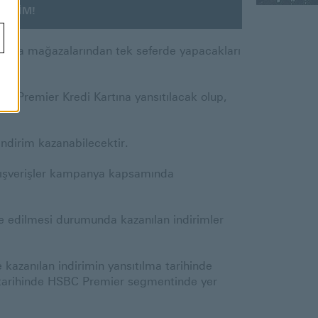
DİRİM!
rshka mağazalarından tek seferde yapacakları
C Premier Kredi Kartına yansıtılacak olup,
 indirim kazanabilecektir.
alışverişler kampanya kapsamında
ade edilmesi durumunda kazanılan indirimler
kazanılan indirimin yansıtılma tarihinde
a tarihinde HSBC Premier segmentinde yer