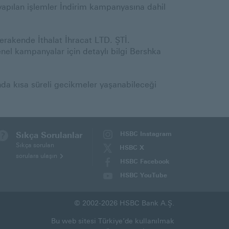
yapılan işlemler İndirim kampanyasına dahil
akende İthalat İhracat LTD. ŞTİ.
nel kampanyalar için detaylı bilgi Bershka
nda kısa süreli gecikmeler yaşanabileceği
Sıkça Sorulanlar
HSBC Instagram
(Bu
Sıkça sorulan
HSBC X
sayfa
sorulara ulaşın
(Bu
HSBC Facebook
yeni
sayfa
(Bu
HSBC YouTube
pencerede
yeni
sayfa
(Bu
açılacaktır)
pencerede
yeni
sayfa
açılacaktır)
© 2002-2026 HSBC Bank A.Ş.
pencerede
yeni
açılacaktır)
pencerede
Bu web sitesi Türkiye’de kullanılmak
açılacaktır)