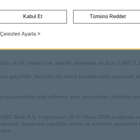
PREMİER KREDİ KARTINA BERSHKA MAĞAZALARINDA %10 İN
Kabul Et
Tümünü Reddet
nda HSBC müşterilerinin HSBC Premier kredi kartları ile Be
>
Çerezleri Ayarla
im kampanyası kapsamında kazanılacak indirim ertesi gün HSB
lir ve bir müşteri tek seferlik alışverişte en fazla 1,000 TL
rda geçerlidir. Bershka’nın online kanallarından yapılacak 
 alışverişlerin iptal edilmesi veya satın alınan ürünlerin i
 HSBC Bank A.Ş. müşterisinin 25-31 Mayıs 2026 aralığında ve 
edir. Alışverişin yapıldığı tarihte ve indirimin yansıtılm
aktır.