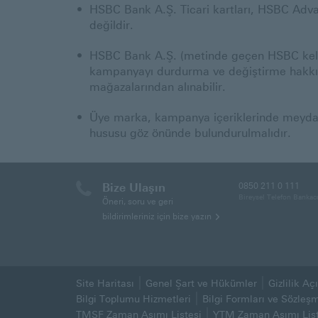
HSBC Bank A.Ş. Ticari kartları, HSBC Advan
değildir.
HSBC Bank A.Ş. (metinde geçen HSBC kelim
kampanyayı durdurma ve değiştirme hakkını 
mağazalarından alınabilir.
Üye marka, kampanya içeriklerinde meydana 
hususu göz önünde bulundurulmalıdır.
Bize Ulaşın
0850 211 0 111
Bireysel Telefon Bankacı
Öneri, soru ve geri
bildirimleriniz için bize yazın
Site Haritası
Genel Şart ve Hükümler
Gizlilik A
(Bu sayfa yeni pencerede aç
Bilgi Toplumu Hizmetleri
Bilgi Formları ve Sözleş
TMSF Zaman Aşımı Listesi
YTM Zaman Aşımı List