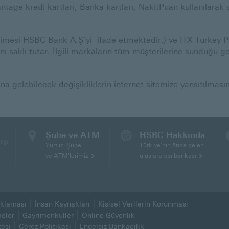
tage kredi kartları, Banka kartları, NakitPuan kullanılarak 
esi HSBC Bank A.Ş’yi ifade etmektedir.) ve ITX Turkey Per
saklı tutar. İlgili markaların tüm müşterilerine sunduğu ge
gelebilecek değişikliklerin internet sitemize yansıtılması
Şube ve ATM
HSBC Hakkında
lığı
Yurt içi Şube
Türkiye'nin önde gelen
ve ATM'lerimiz
uluslararası bankası
çıklaması
İnsan Kaynakları
Kişisel Verilerin Korunması
ılacaktır)
(Bu sayfa yeni pencerede açılacaktır)
meler
Gayrimenkuller
Online Güvenlik
(Bu sayfa yeni pencerede 
esi
Çerez Politikası
Engelsiz Bankacılık