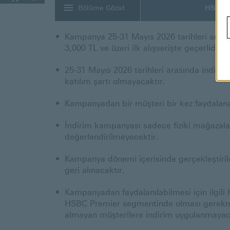
Bölüme Gözat
HSBC 
Kampanya 25-31 Mayıs 2026 tarihleri arası
3,000 TL ve üzeri ilk alışverişte geçerlidir.
25-31 Mayıs 2026 tarihleri arasında indir
katılım şartı olmayacaktır.
Kampanyadan bir müşteri bir kez faydalanabi
İndirim kampanyası sadece fiziki mağazala
değerlendirilmeyecektir.
Kampanya dönemi içerisinde gerçekleştirilen
geri alınacaktır.
Kampanyadan faydalanılabilmesi için ilgili
HSBC Premier segmentinde olması gerekmekt
almayan müşterilere indirim uygulanmayac