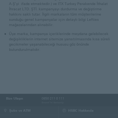
A.Ş’yi ifade etmektedir.) ve ITX Turkey Perakende İthalat
İhracat LTD. ŞTİ. kampanyayı durdurma ve değiştirme
hakkını saklı tutar. İlgili markaların tüm müşterilerine
sunduğu genel kampanyalar için detaylı bilgi Lefties
mağazalarından alınabilir.
Üye marka, kampanya içeriklerinde meydana gelebilecek
değişikliklerin internet sitemize yansıtılmasında kısa süreli
gecikmeler yaşanabileceği hususu göz önünde
bulundurulmalıdır.
Bize Ulaşın
0850 211 0 111
Bireysel Tel. Bankacılığı
Şube ve ATM
HSBC Hakkında