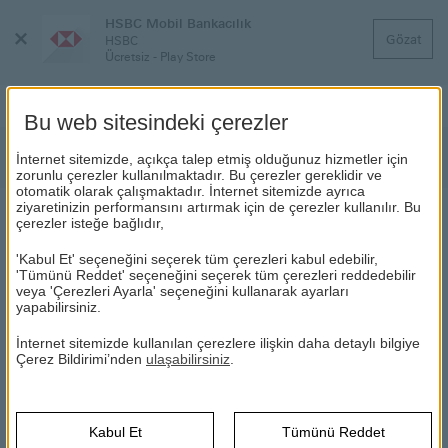
HSBC Mobil Bankacılık
Menüyü
Gözat
HSBC
Kapat
Ücretsiz - Play Store
Bu web sitesindeki çerezler
Kampanyalar
İnternet sitemizde, açıkça talep etmiş olduğunuz hizmetler için
zorunlu çerezler kullanılmaktadır. Bu çerezler gereklidir ve
otomatik olarak çalışmaktadır. İnternet sitemizde ayrıca
ziyaretinizin performansını artırmak için de çerezler kullanılır. Bu
çerezler isteğe bağlıdır,
HSBC PREMİER KREDİ KARTINA LEFTIES
MAĞAZALARINDA %10 İNDİRİM!
'Kabul Et' seçeneğini seçerek tüm çerezleri kabul edebilir,
'Tümünü Reddet' seçeneğini seçerek tüm çerezleri reddedebilir
veya 'Çerezleri Ayarla' seçeneğini kullanarak ayarları
Kampanya 25-31 Temmuz 2026 tarihleri arasında HSBC
yapabilirsiniz.
müşterilerinin HSBC Premier kredi kartları ile Lefties
mağazalarından tek seferde yapacakları 2,500 TL ve üzeri ilk
İnternet sitemizde kullanılan çerezlere ilişkin daha detaylı bilgiye
alışverişte geçerlidir.
Çerez Bildirimi’nden
ulaşabilirsiniz
.
25-31 Temmuz 2026 tarihleri arasında indirim kampanyası
kapsamında kazanılacak indirim ertesi gün HSBC Premier
Kredi Kartına yansıtılacak olup, katılım şartı olmayacaktır.
Kabul Et
Tümünü Reddet