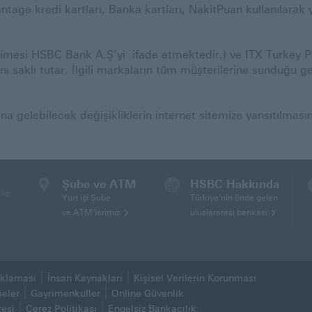
tage kredi kartları, Banka kartları, NakitPuan kullanılarak 
esi HSBC Bank A.Ş’yi ifade etmektedir.) ve ITX Turkey Per
saklı tutar. İlgili markaların tüm müşterilerine sunduğu ge
gelebilecek değişikliklerin internet sitemize yansıtılması
Şube ve ATM
HSBC Hakkında
lığı
Yurt içi Şube
Türkiye'nin önde gelen
ve ATM'lerimiz
uluslararası bankası
çıklaması
İnsan Kaynakları
Kişisel Verilerin Korunması
ılacaktır)
(Bu sayfa yeni pencerede açılacaktır)
meler
Gayrimenkuller
Online Güvenlik
(Bu sayfa yeni pencerede 
esi
Çerez Politikası
Engelsiz Bankacılık