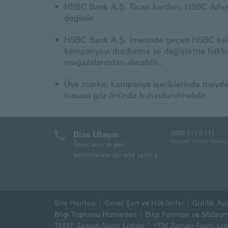
HSBC Bank A.Ş. Ticari kartları, HSBC Advan
değildir.
HSBC Bank A.Ş. (metinde geçen HSBC kelim
kampanyayı durdurma ve değiştirme hakkını 
mağazalarından alınabilir.
Üye marka, kampanya içeriklerinde meydana 
hususu göz önünde bulundurulmalıdır.
Bize Ulaşın
0850 211 0 111
Bireysel Telefon Bankacı
Öneri, soru ve geri
bildirimleriniz için bize yazın
Site Haritası
Genel Şart ve Hükümler
Gizlilik A
(Bu sayfa yeni pencerede aç
Bilgi Toplumu Hizmetleri
Bilgi Formları ve Sözleş
TMSF Zaman Aşımı Listesi
YTM Zaman Aşımı List