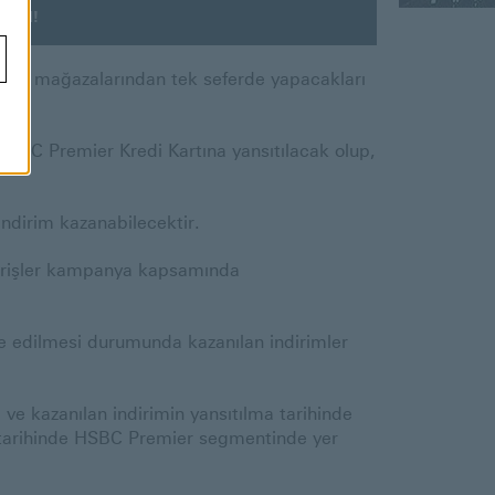
RİM!
Zara mağazalarından tek seferde yapacakları
SBC Premier Kredi Kartına yansıtılacak olup,
 indirim kazanabilecektir.
şverişler kampanya kapsamında
ade edilmesi durumunda kazanılan indirimler
e kazanılan indirimin yansıtılma tarihinde
a tarihinde HSBC Premier segmentinde yer