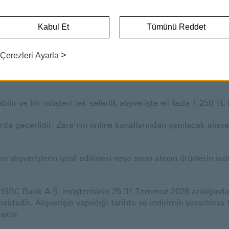
C PREMİER KREDİ KARTINA ZARA MAĞAZALARINDA %10 İNDİ
Kabul Et
Tümünü Reddet
ında HSBC müşterilerinin HSBC Premier kredi kartları ile 
>
Çerezleri Ayarla
rim kampanyası kapsamında kazanılacak indirim ertesi gün H
lir ve bir müşteri tek seferlik alışverişte en fazla 1,250 TL
da geçerlidir. Zara’nın online kanallarından yapılacak alı
 alışverişlerin iptal edilmesi veya satın alınan ürünlerin i
 HSBC Bank A.Ş. müşterisinin 25-31 Temmuz 2026 aralığında v
edir. Alışverişin yapıldığı tarihte ve indirimin yansıtılm
aktır.