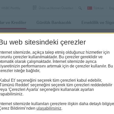
Arama
Swi
HSBC Portföy
Ürün ve Hizmet Ücretleri
Türkiye
Eng
lan
to
lar
ve Krediler
Günlük
Bankacılık
Emeklilik
ve Sigo
Bu web sitesindeki çerezler
İnternet sitemizde, açıkça talep etmiş olduğunuz hizmetler için
zorunlu çerezler kullanılmaktadır. Bu çerezler gereklidir ve
otomatik olarak çalışmaktadır. İnternet sitemizde ayrıca
ziyaretinizin performansını artırmak için de çerezler kullanılır. Bu
çerezler isteğe bağlıdır,
'Kabul Et' seçeneğini seçerek tüm çerezleri kabul edebilir,
'Tümünü Reddet' seçeneğini seçerek tüm çerezleri reddedebilir
veya 'Çerezleri Ayarla' seçeneğini kullanarak ayarları
yapabilirsiniz.
İnternet sitemizde kullanılan çerezlere ilişkin daha detaylı bilgiy
Çerez Bildirimi’nden
ulaşabilirsiniz
.