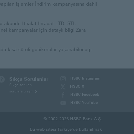
yapılan işlemler İndirim kampanyasına dahil
akende İthalat İhracat LTD. ŞTİ.
nel kampanyalar için detaylı bilgi Zara
nda kısa süreli gecikmeler yaşanabileceği
Sıkça Sorulanlar
HSBC Instagram
(Bu
Sıkça sorulan
HSBC X
sayfa
sorulara ulaşın
(Bu
HSBC Facebook
yeni
sayfa
(Bu
HSBC YouTube
pencerede
yeni
sayfa
(Bu
açılacaktır)
pencerede
yeni
sayfa
açılacaktır)
© 2002-2026 HSBC Bank A.Ş.
pencerede
yeni
açılacaktır)
pencerede
Bu web sitesi Türkiye’de kullanılmak
açılacaktır)