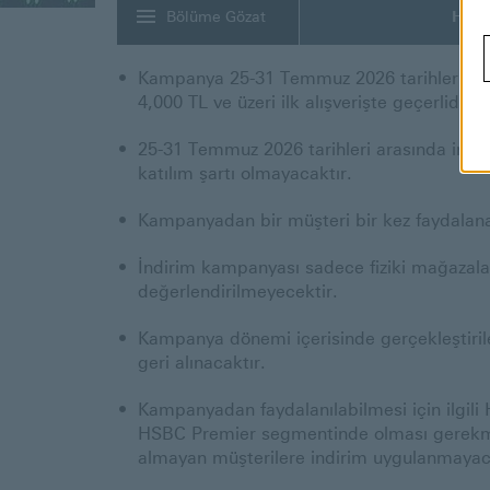
Bölüme Gözat
HSB
Kampanya 25-31 Temmuz 2026 tarihleri aras
4,000 TL ve üzeri ilk alışverişte geçerlidir.
25-31 Temmuz 2026 tarihleri arasında indi
katılım şartı olmayacaktır.
Kampanyadan bir müşteri bir kez faydalanabi
İndirim kampanyası sadece fiziki mağazalar
değerlendirilmeyecektir.
Kampanya dönemi içerisinde gerçekleştirilen
geri alınacaktır.
Kampanyadan faydalanılabilmesi için ilgili
HSBC Premier segmentinde olması gerekmekt
almayan müşterilere indirim uygulanmayac