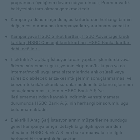
programına üyeliğinin devam ediyor olması, Premier varlık
bakiyesinin tam olması gerekmektedir.
Kampanya dönemi içinde iş bu kriterlerden herhangi birinin
değişmesi durumunda kampanyadan yararlanamayacaktır.
Kampanyaya HSBC Şirket kartları, HSBC Advantage kredi
kartları, HSBC Concept kredi kartları, HSBC Banka kartları
dahil değildir.
Elektrikli Araç Şarj İstasyonlardan yapılan işlemlerde veya
ödeme sürecinde ilgili işyerinin ekipman/fiziki pos ya da
internet/mobil uygulama sistemlerinde anlık/süreli veya
süresiz olabilecek arıza/kesinti/işlemin sonuçlanmaması ve
benzeri teknik/mekanik sorunlar nedeni ile ödeme işleminin
sonuçlanmaması, işlemin HSBC Bank A.Ş.’ye
iletilememesinden kaynaklı indirimin yansıtılmaması
durumunda HSBC Bank A.Ş.’nin herhangi bir sorumluluğu
bulunmamaktadır.
Elektrikli Araç Şarj İstasyonlarının müşterilerine sunduğu
genel kampanyalar için detaylı bilgi ilgili işyerlerinden
alınabilir. HSBC Bank A.Ş.’nin bu kampanyalar ile ilgili
herhangi bir sorumluluğu yoktur.