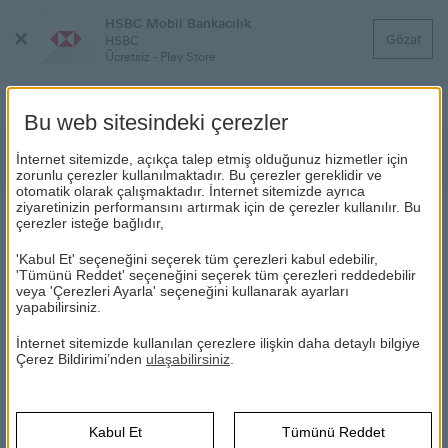
HSBC Mobil Bankacılık
Menüyü
Gözat
HSBC
Kapat
Ücretsiz - Play Store
Bu web sitesindeki çerezler
Kampanyalar
İnternet sitemizde, açıkça talep etmiş olduğunuz hizmetler için
zorunlu çerezler kullanılmaktadır. Bu çerezler gereklidir ve
otomatik olarak çalışmaktadır. İnternet sitemizde ayrıca
ziyaretinizin performansını artırmak için de çerezler kullanılır. Bu
çerezler isteğe bağlıdır,
HSBC PREMİER MİLES KREDİ KARTLARI İLE ELEKTRİKLİ
ARAÇ ŞARJ İSTASYONLARINDA %20 İNDİRİM!
'Kabul Et' seçeneğini seçerek tüm çerezleri kabul edebilir,
'Tümünü Reddet' seçeneğini seçerek tüm çerezleri reddedebilir
veya 'Çerezleri Ayarla' seçeneğini kullanarak ayarları
Kampanya
15 Mayıs -30 Haziran 2026
tarihleri arasında
yapabilirsiniz.
yurt içi Elektrikli Araç Şarj istasyonlarında yapılacak
alışverişlerde geçerlidir.
İnternet sitemizde kullanılan çerezlere ilişkin daha detaylı bilgiye
Çerez Bildirimi’nden
ulaşabilirsiniz
.
Kampanya kapsamında HSBC Premier Miles kredi kartı ile
Elektrikli Araç Şarj istasyonlarında
farklı günlerde ve tek
seferde
yapılacak
250 TL
ve üzeri harcamalara
%20
,
toplamda
500 TL
indirim sunulacaktır.
Kabul Et
Tümünü Reddet