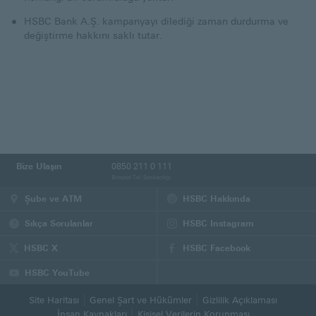
HSBC Bank A.Ş. kampanyayı dilediği zaman durdurma ve
değiştirme hakkını saklı tutar.
Bize Ulaşın
0850 211 0 111
Bireysel Tel. Bankacılığı
Şube ve ATM
HSBC Hakkında
Sıkça Sorulanlar
HSBC Instagram
(Bu
sayfa
HSBC X
HSBC Facebook
yeni
(Bu
(Bu
pencerede
sayfa
sayfa
HSBC YouTube
açılacaktır)
yeni
yeni
(Bu
pencerede
pencerede
sayfa
Site Haritası
Genel Şart ve Hükümler
Gizlilik Açıklaması
açılacaktır)
açılacaktır)
yeni
İnsan Kaynakları
Kişisel Verilerin Korunması