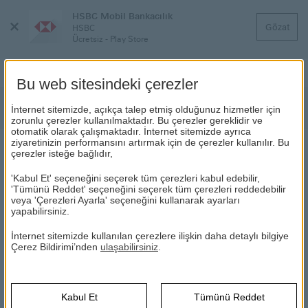
HSBC Mobil Bankacılık
Menüyü
Gözat
HSBC
Kapat
Ücretsiz - Play Store
Bu web sitesindeki çerezler
Kampanyalar
İnternet sitemizde, açıkça talep etmiş olduğunuz hizmetler için
zorunlu çerezler kullanılmaktadır. Bu çerezler gereklidir ve
otomatik olarak çalışmaktadır. İnternet sitemizde ayrıca
ziyaretinizin performansını artırmak için de çerezler kullanılır. Bu
çerezler isteğe bağlıdır,
SAMSUNG NOTE 4 VE GALAXY GEAR S KAZANAN
TALİHLİLER
'Kabul Et' seçeneğini seçerek tüm çerezleri kabul edebilir,
'Tümünü Reddet' seçeneğini seçerek tüm çerezleri reddedebilir
veya 'Çerezleri Ayarla' seçeneğini kullanarak ayarları
15.12.2014 – 15.01.2015 tarihleri arasında HSBC Bireysel
yapabilirsiniz.
İnternet Bankacılığı’na ya da Mobil Bankacılık uygulamalarına
giriş yaparak Para Transferi (EFT/Havale) ya da Kart Ödemesi
İnternet sitemizde kullanılan çerezlere ilişkin daha detaylı bilgiye
(Kendi Kartına/Başka Karta) işlemi gerçekleştiren bireysel
Çerez Bildirimi’nden
ulaşabilirsiniz
.
müşterilerimiz arasında yapılan çekiliş sonucunda, Samsung
Note 4 32GB + Galaxy Gear S Akıllı Saat setinden birini
(Bu
kazanan asil ve yedek talihlilerin isimleri için
tıklayın
.
Kabul Et
Tümünü Reddet
sayfa