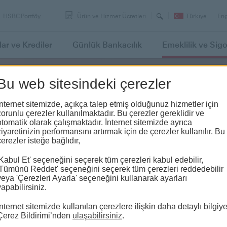
Arama
Swi
HSBC Portföy
Ürün ve Hizmet Ücretleri
Türkiye
Eng
lan
to
lar
ve Krediler
Günlük
Bankacılık
Emeklilik
ve Sigo
Bu web sitesindeki çerezler
t
İnternet sitemizde, açıkça talep etmiş olduğunuz hizmetler için
zorunlu çerezler kullanılmaktadır. Bu çerezler gereklidir ve
otomatik olarak çalışmaktadır. İnternet sitemizde ayrıca
ziyaretinizin performansını artırmak için de çerezler kullanılır. Bu
çerezler isteğe bağlıdır,
iniz İade!
'Kabul Et' seçeneğini seçerek tüm çerezleri kabul edebilir,
'Tümünü Reddet' seçeneğini seçerek tüm çerezleri reddedebilir
veya 'Çerezleri Ayarla' seçeneğini kullanarak ayarları
yapabilirsiniz.
İnternet sitemizde kullanılan çerezlere ilişkin daha detaylı bilgiy
Çerez Bildirimi’nden
ulaşabilirsiniz
.