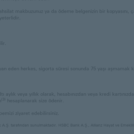
ahsilat makbuzunuz ya da ödeme belgenizin bir kopyasını, ça
eterlidir.
lir.
yan eden herkes, sigorta süresi sonunda 75 yaşı aşmamak kay
altı aylık veya yıllık olarak, hesabınızdan veya kredi kartın
(3)
n
hesaplanarak size ödenir.
emizi ziyaret edebilirsiniz.
k A.Ş. tarafından sunulmaktadır. HSBC Bank A.Ş., Allianz Hayat ve Emeklili