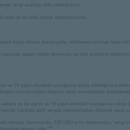
rek vergi avantajı elde edebilirsiniz.
 6 aylık ya da yıllık olarak ödeyebilirsiniz.
aşam kaybı olması durumunda, belirlenen teminat tutarı lehta
esi sonunda yaşam kaybı olmaması ve tüm primlerin ödenmi
şiniz ve 18 yaşın altındaki çocuğunuz adına ödediğiniz primleri
 vergisi matrahınızdan düşerek vergi avantajından faydalanabil
 adınıza ya da eşiniz ve 18 yaşın altındaki çocuğunuz adına öde
 aşmamak kaydıyla gelir vergisi matrahınızdan düşerek vergi a
de olmanız durumunda, 100 USD prim ödemenizin, vergi indir
(4)
irlenmeye devam eder.