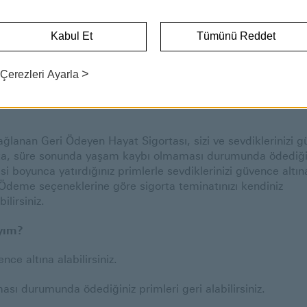
GERİ ÖDEYEN HAYAT SİGORTASI
Kabul Et
Tümünü Reddet
İadeli Hayat Sigortaları
Geri Ödeyen Hayat Sigortası
>
Çerezleri Ayarla
hayat sigortası olduğunu biliyor muydunuz?
ğlanan Geri Ödeyen Hayat Sigortası, sizi ve sevdiklerinizi 
gorta, süre sonunda yaşam kaybı olmaması durumunda ödediği
si boyunca yatırdığınız primlerle sevdiklerinizi güvence altın
z. Ödeme seçeneklerine göre sigorta teminatınızı kendiniz
ilirsiniz.
yım?
e altına alabilirsiniz.
ı durumunda ödediğiniz primleri geri alabilirsiniz.