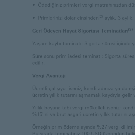
Ödediğiniz primleri vergi matrahınızdan düşe
(2)
Primlerinizi dolar cinsinden
aylık, 3 aylık,
(3)
Geri Ödeyen Hayat Sigortası Teminatları
Yaşam kaybı teminatı: Sigorta süresi içinde y
Süre sonu prim iadesi teminatı: Sigorta sür
edilir.
Vergi Avantajı
Ücretli çalışıyor iseniz; kendi adınıza ya da e
ücretin yıllık tutarını aşmamak kaydıyla gelir
Yıllık beyana tabi vergi mükellefi iseniz; kendi
%15'ini ve brüt asgari ücretin yıllık tutarını
Örneğin prim ödeme ayında %27 vergi dilimin
Bu sırada teminatınız 100 USD üzerinden bel