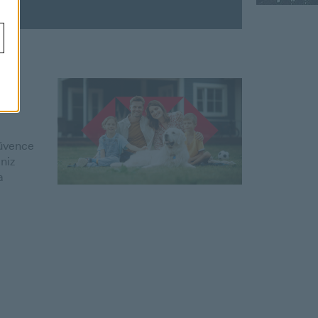
güvence
niz
a