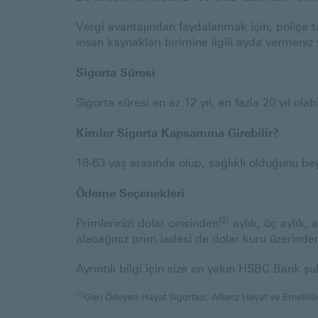
Vergi avantajından faydalanmak için, poliçe t
insan kaynakları birimine ilgili ayda vermeniz y
Sigorta Süresi
Sigorta süresi en az 12 yıl, en fazla 20 yıl olabi
Kimler Sigorta Kapsamına Girebilir?
18-63 yaş arasında olup, sağlıklı olduğunu be
Ödeme Seçenekleri
(2)
Primlerinizi dolar cinsinden
aylık, üç aylık, 
alacağınız prim iadesi de dolar kuru üzerinde
Ayrıntılı bilgi için size en yakın HSBC Bank şub
(1)
Geri Ödeyen Hayat Sigortası, Allianz Hayat ve Emeklili