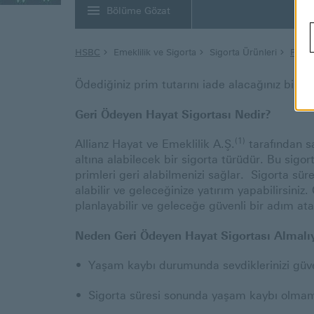
Bölüme Gözat
HSBC
Emeklilik ve Sigorta
Sigorta Ürünleri
Prim 
Ödediğiniz prim tutarını iade alacağınız bir 
Geri Ödeyen Hayat Sigortası Nedir?
(1)
Allianz Hayat ve Emeklilik A.Ş.
tarafından sa
altına alabilecek bir sigorta türüdür. Bu si
primleri geri alabilmenizi sağlar. Sigorta süre
alabilir ve geleceğinize yatırım yapabilirsini
planlayabilir ve geleceğe güvenli bir adım atab
Neden Geri Ödeyen Hayat Sigortası Almalı
Yaşam kaybı durumunda sevdiklerinizi güvenc
Sigorta süresi sonunda yaşam kaybı olmamas