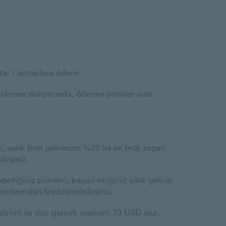
r / lehtarlara ödenir.
ş olması durumunda, ödenen primler iade
, aylık brüt gelirinizin %15‘ini ve brüt asgari
irsiniz.
diğiniz primleri, beyan ettiğiniz yıllık gelirin
vantajından faydalanabilirsiniz.
imi ile size gerçek maliyeti 73 USD olur.