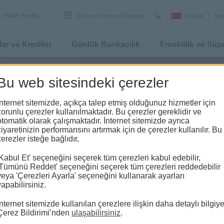
Arama
Swi
HSBC Portföy
Ürün ve Hizmet Ücretleri
Türkiye
Eng
lan
to
lar
ve Krediler
Günlük
Bankacılık
Emeklilik
ve Sigo
Bu web sitesindeki çerezler
İnternet sitemizde, açıkça talep etmiş olduğunuz hizmetler için
zorunlu çerezler kullanılmaktadır. Bu çerezler gereklidir ve
otomatik olarak çalışmaktadır. İnternet sitemizde ayrıca
ziyaretinizin performansını artırmak için de çerezler kullanılır. Bu
çerezler isteğe bağlıdır,
'Kabul Et' seçeneğini seçerek tüm çerezleri kabul edebilir,
'Tümünü Reddet' seçeneğini seçerek tüm çerezleri reddedebilir
veya 'Çerezleri Ayarla' seçeneğini kullanarak ayarları
yapabilirsiniz.
İnternet sitemizde kullanılan çerezlere ilişkin daha detaylı bilgiy
Çerez Bildirimi’nden
ulaşabilirsiniz
.