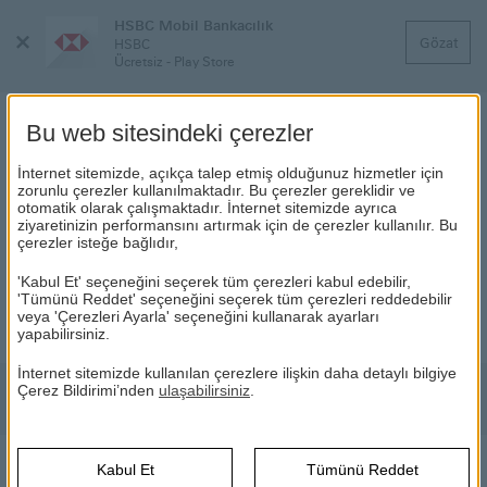
HSBC Mobil Bankacılık
Menüyü
Gözat
HSBC
Kapat
Ücretsiz - Play Store
Bu web sitesindeki çerezler
İnternet sitemizde, açıkça talep etmiş olduğunuz hizmetler için
GENEL KURUL
zorunlu çerezler kullanılmaktadır. Bu çerezler gereklidir ve
otomatik olarak çalışmaktadır. İnternet sitemizde ayrıca
ziyaretinizin performansını artırmak için de çerezler kullanılır. Bu
çerezler isteğe bağlıdır,
HSBC
HSBC Hakkında
Kurumsal Yönetim
Genel Kurul
'Kabul Et' seçeneğini seçerek tüm çerezleri kabul edebilir,
(Bu
Bankamız Genel Kurul Toplantılarına ilişkin bilgilere
buradan
'Tümünü Reddet' seçeneğini seçerek tüm çerezleri reddedebilir
sayfa
ulaşabilirsiniz.
veya 'Çerezleri Ayarla' seçeneğini kullanarak ayarları
yeni
yapabilirsiniz.
pence
açılac
İnternet sitemizde kullanılan çerezlere ilişkin daha detaylı bilgiye
Çerez Bildirimi’nden
ulaşabilirsiniz
.
Kabul Et
Tümünü Reddet