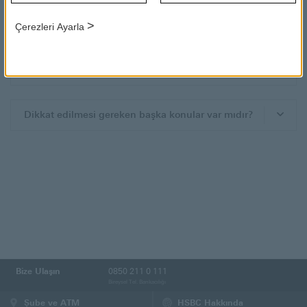
Hasar ödemesi hangi hesaba yapılacaktır?
>
Çerezleri Ayarla
Çalınan eşyamın bir kısmını nakit olarak
ödemiştim. Alışveriş Teminatı'ndan faydalanabilir
miyim?
Dikkat edilmesi gereken başka konular var mıdır?
Bize Ulaşın
0850 211 0 111
Bireysel Tel. Bankacılığı
Şube ve ATM
HSBC Hakkında