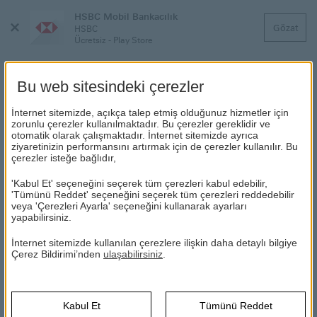
HSBC Mobil Bankacılık
Menüyü
Gözat
HSBC
Kapat
Ücretsiz - Play Store
Bu web sitesindeki çerezler
İnternet sitemizde, açıkça talep etmiş olduğunuz hizmetler için
ALIŞVERİŞ TEMİNATI
zorunlu çerezler kullanılmaktadır. Bu çerezler gereklidir ve
otomatik olarak çalışmaktadır. İnternet sitemizde ayrıca
ziyaretinizin performansını artırmak için de çerezler kullanılır. Bu
çerezler isteğe bağlıdır,
HSBC
Sıkça Sorulanlar
Kartlar
Alışveriş Teminatı
'Kabul Et' seçeneğini seçerek tüm çerezleri kabul edebilir,
'Tümünü Reddet' seçeneğini seçerek tüm çerezleri reddedebilir
Alışveriş Teminatı için olayın gerçekleşmesinden
veya 'Çerezleri Ayarla' seçeneğini kullanarak ayarları
itibaren ne kadar sürede başvuruda
bulunmalıyım?
yapabilirsiniz.
İnternet sitemizde kullanılan çerezlere ilişkin daha detaylı bilgiye
Çerez Bildirimi’nden
ulaşabilirsiniz
.
Alışveriş Teminatı kapsamı dışında kalan ürün ve
hizmet türleri nelerdir?
Kabul Et
Tümünü Reddet